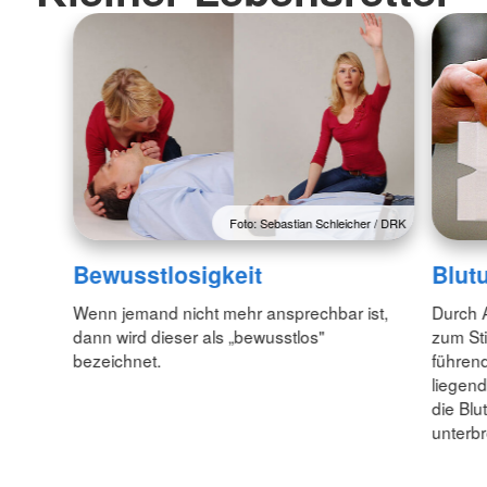
Foto: Sebastian Schleicher / DRK
Bewusstlosigkeit
Blut
Wenn jemand nicht mehr ansprechbar ist,
Durch 
dann wird dieser als „bewusstlos"
zum Sti
bezeichnet.
führend
liegend
die Blu
unterb