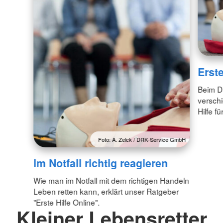
Erste
Beim DR
versch
Hilfe f
Foto: A. Zelck / DRK-Service GmbH
Im Notfall richtig reagieren
Wie man im Notfall mit dem richtigen Handeln
Leben retten kann, erklärt unser Ratgeber
"Erste Hilfe Online".
Kleiner Lebensretter