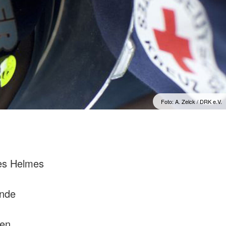
Foto: A. Zelck / DRK e.V.
es Helmes
ende
den