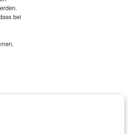
erden.
dass bei
hmen.