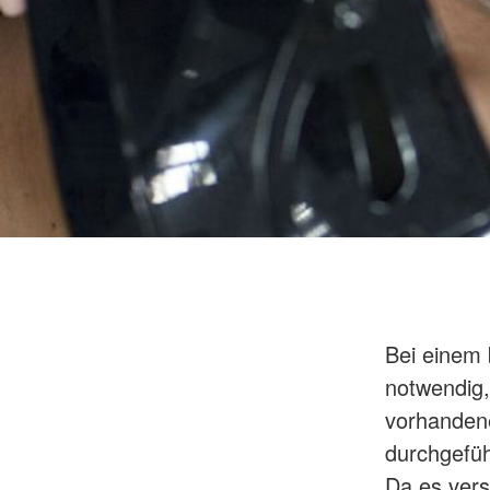
Bei einem
notwendig,
vorhandene
durchgefüh
Da es vers