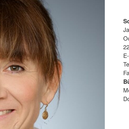
S
Ja
Oc
22
E-
Te
F
B
Mo
Do