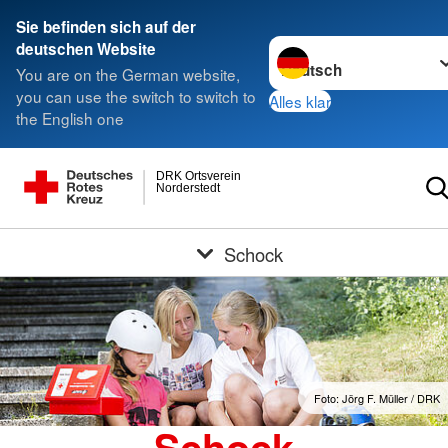
Sie befinden sich auf der
Sprache wechseln zu
deutschen Website
You are on the German website,
you can use the switch to switch to
Alles klar
the English one
DRK Ortsverein
Norderstedt
Schock
Foto: Jörg F. Müller / DRK
Schock