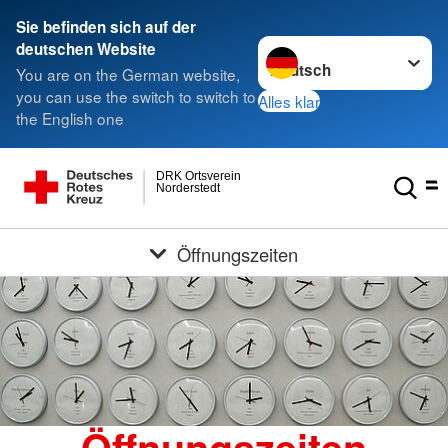
Sie befinden sich auf der
Sprache wechseln zu
deutschen Website
You are on the German website,
you can use the switch to switch to
Alles klar
the English one
DRK Ortsverein
Norderstedt
Öffnungszeiten
Öffnungszeiten