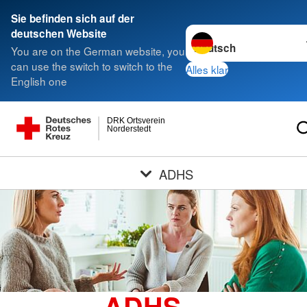
Sie befinden sich auf der
Sprache wechseln zu
deutschen Website
You are on the German website, you
can use the switch to switch to the
Alles klar
English one
DRK Ortsverein
Norderstedt
ADHS
ADHS =