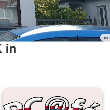
drk
 in