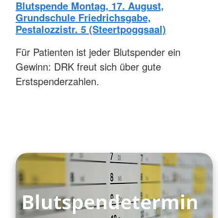
Blutspende Montag, 17. August,
Grundschule Friedrichsgabe,
Pestalozzistr. 5 (Steertpoggsaal)
Für Patienten ist jeder Blutspender ein
Gewinn: DRK freut sich über gute
Erstspenderzahlen.