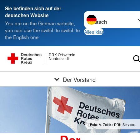
Sie befinden sich auf der
Sprache wechseln zu
deutschen Website
You are on the German website,
you can use the switch to switch to
Alles klar
the English one
DRK Ortsverein
Norderstedt
Der Vorstand
Foto: A. Zelck / DRK-Service…
Der