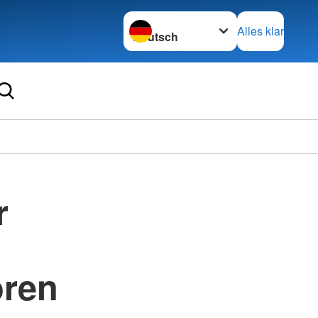
Sprache wechseln zu
Alles klar
r
oren