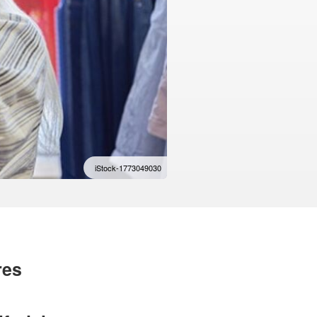
iStock-1773049030
res