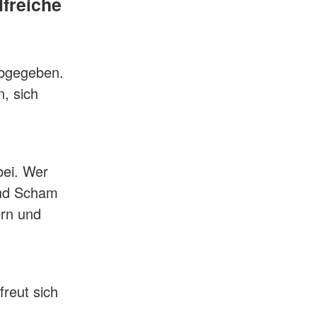
lfreiche
abgegeben.
, sich
bei. Wer
und Scham
ern und
freut sich