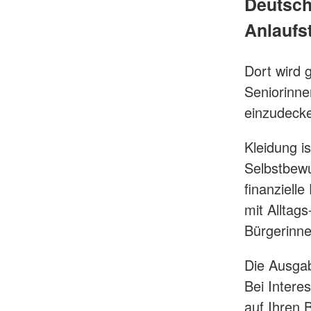
Deutsch
Anlaufst
Dort wird 
Seniorinne
einzudeck
Kleidung is
Selbstbewu
finanziel
mit Alltag
Bürgerinn
Die Ausgab
Bei Inter
auf Ihren