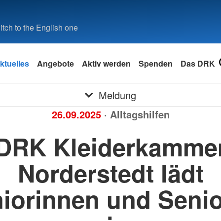
tch to the English one
ktuelles
Angebote
Aktiv werden
Spenden
Das DRK
Meldung
26.09.2025
· Alltagshilfen
DRK Kleiderkamme
Norderstedt lädt
iorinnen und Seni